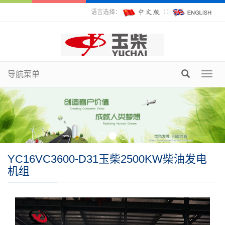
语言选择：
∷
导航菜单
Toggl
navig
YC16VC3600-D31玉柴2500KW柴油发电
机组