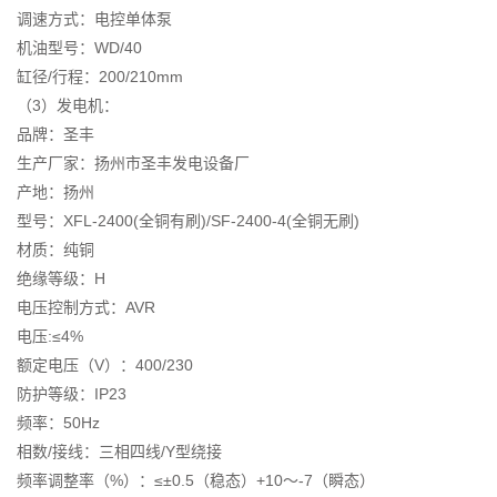
调速方式：电控单体泵
机油型号：WD/40
缸径/行程：200/210mm
（3）发电机：
品牌：圣丰
生产厂家：扬州市圣丰发电设备厂
产地：扬州
型号：XFL-2400(全铜有刷)/SF-2400-4(全铜无刷)
材质：纯铜
绝缘等级：H
电压控制方式：AVR
电压:≤4%
额定电压（V）：400/230
防护等级：IP23
频率：50Hz
相数/接线：三相四线/Y型绕接
频率调整率（%）：≤±0.5（稳态）+10～-7（瞬态）