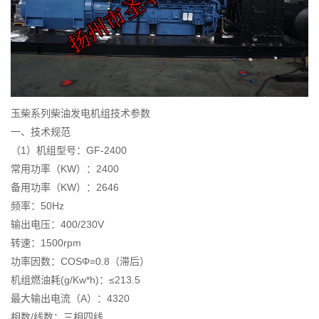
玉柴系列柴油发电机组技术参数
一、技术规范
（1）机组型号：GF-2400
常用功率（KW）：2400
备用功率（KW）：2646
频率：50Hz
输出电压：400/230V
转速：1500rpm
功率因数：COSΦ=0.8（滞后）
机组燃油耗(g/Kw*h)：≤213.5
最大输出电流（A）：4320
相数/线数：三相四线